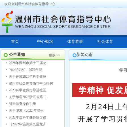
欢迎来到温州市社会体育指导中心
首页
中心概况
体育赛事
社会体育
公告通知
新闻动态
更多 >>
2026年温州市第十三届龙
“你点我送”，2026年温
学习
关于开展2025年科学健身
温州市社会体育指导中心招聘
学精神 促发
2023科学健身指导进社区
关于印发2022浙江省第二
浙里健身操作手册
2月24日
关于印发《2022 年温州
开展了学习贯
2022年送科学健身指导进
《2022年温州第九届龙舟